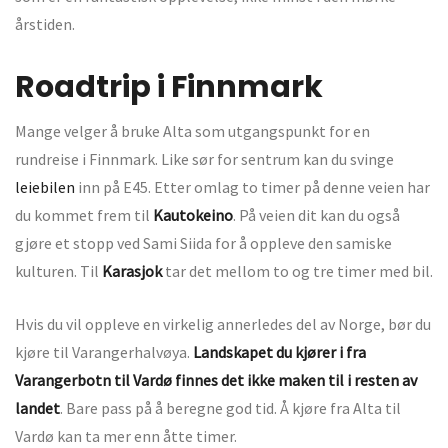
årstiden.
Roadtrip i Finnmark
Mange velger å bruke Alta som utgangspunkt for en
rundreise i Finnmark. Like sør for sentrum kan du svinge
leiebilen
inn på E45. Etter omlag to timer på denne veien har
du kommet frem til
Kautokeino
. På veien dit kan du også
gjøre et stopp ved Sami Siida for å oppleve den samiske
kulturen. Til
Karasjok
tar det mellom to og tre timer med bil.
Hvis du vil oppleve en virkelig annerledes del av Norge, bør du
kjøre til Varangerhalvøya.
Landskapet du kjører i fra
Varangerbotn til Vardø finnes det ikke maken til i resten av
landet
. Bare pass på å beregne god tid. Å kjøre fra Alta til
Vardø kan ta mer enn åtte timer.