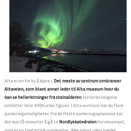
Alta er en fin by å kjøre i.
Det meste av sentrum omkranser
Altaveien, som blant annet leder til Alta museum hvor du
kan se helleristninger fra steinalderen
. Helleristningene
omfatter hele 4.000 ulike figurer. I Alta sentrum har du flere
parkeringsmuligheter. Fra de fleste parkeringsplassene tar
det kun få minutter å gå til
Nordlyskatedralen
for eksempel,
som er en fantastisk opplevelse, ikke minst i den mørke